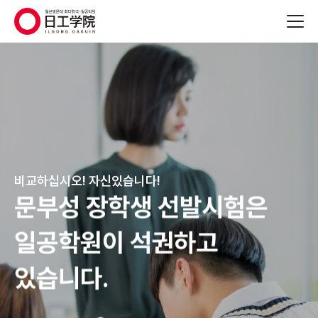
(주)지원에듀
비교하십시오! 자신있습니다!
문부성 장학생 선발시험은
일공학원이 석권하고
있습니다.
2
2
/
/
5
5