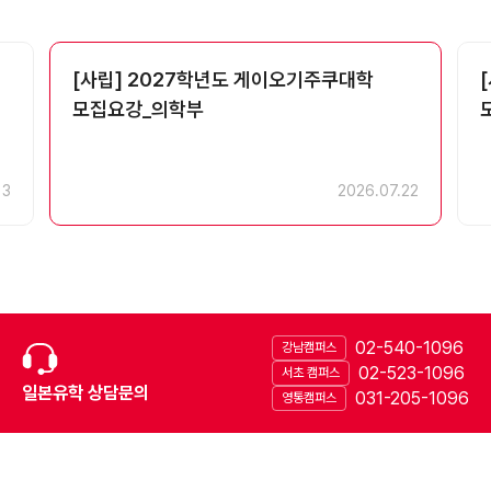
[사립] 2027학년도 게이오기주쿠대학
모집요강_의학부
13
2026.07.22
02-540-1096
강남캠퍼스
02-523-1096
서초 캠퍼스
일본유학 상담문의
031-205-1096
영통캠퍼스