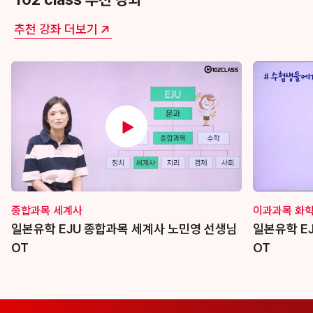
추천 강좌 더보기
재생하기
종합과목 세계사
이과과목 화
일본유학 EJU 종합과목 세계사 노민영 선생님
일본유학 E
OT
OT