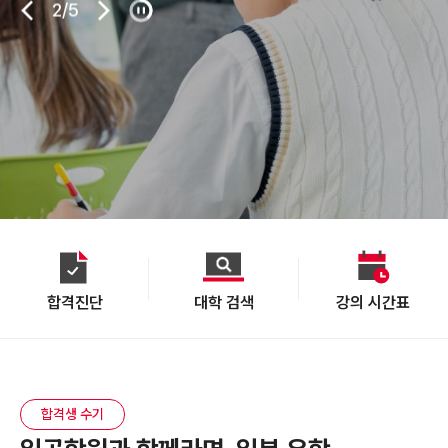
2
2
2
2
/
/
/
/
5
5
5
5
2
/
5
합격진단
대학 검색
강의 시간표
합격생 수기