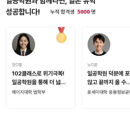
일공학원과 함께라면, 일본 유학
성공합니다!
5000
누적 합격생
명
장O별
노O훈
102클래스로 위기극복!
일공학원 덕분에 
일공학원을 통해 더 넓은
않고 끝까지 올 수
세계로 나아가다
있었습니다
메이지대학 법학부
호세이대학 응용정보공