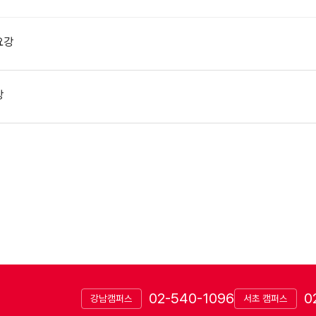
요강
강
02-540-1096
0
강남캠퍼스
서초 캠퍼스