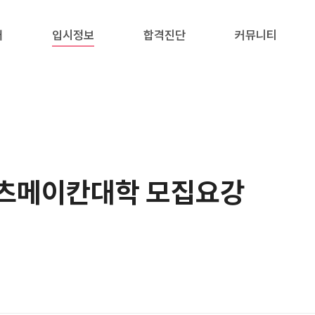
내
입시정보
합격진단
커뮤니티
 리츠메이칸대학 모집요강