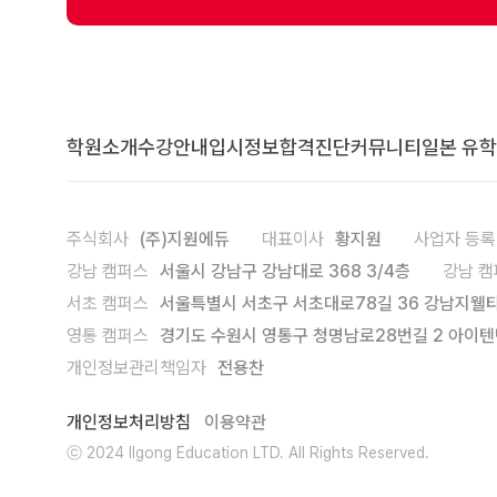
학원소개
수강안내
입시정보
합격진단
커뮤니티
일본 유학
주식회사
(주)지원에듀
대표이사
황지원
사업자 등
강남 캠퍼스
서울시 강남구 강남대로 368 3/4층
강남 캠
서초 캠퍼스
서울특별시 서초구 서초대로78길 36 강남지웰타
영통 캠퍼스
경기도 수원시 영통구 청명남로28번길 2 아이텐
개인정보관리책임자
전용찬
개인정보처리방침
이용약관
ⓒ 2024
Ilgong Education
LTD. All Rights Reserved.